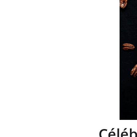
Céléb