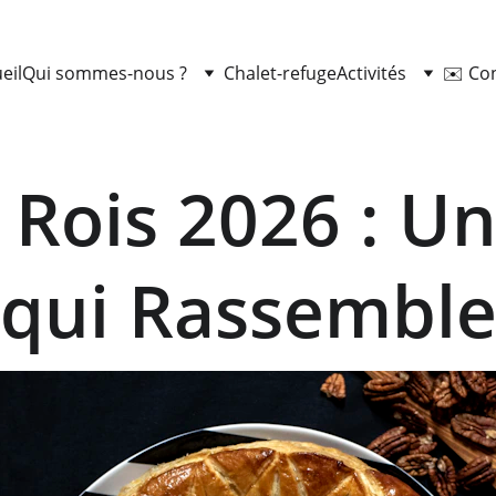
eil
Qui sommes-nous ?
Chalet-refuge
Activités
✉️ Co
 Rois 2026 : Un
qui Rassembl