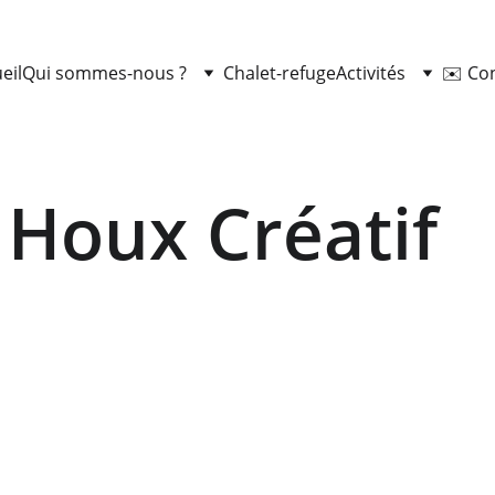
eil
Qui sommes-nous ?
Chalet-refuge
Activités
✉️ Co
Houx Créatif